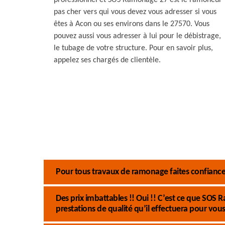
professionnel et SOS Ramonage 27 est le ramoneur
pas cher vers qui vous devez vous adresser si vous
êtes à Acon ou ses environs dans le 27570. Vous
pouvez aussi vous adresser à lui pour le débistrage,
le tubage de votre structure. Pour en savoir plus,
appelez ses chargés de clientèle.
Pour tous travaux de ramonage faites confian
Des prix imbattables !! Oui !! C’est ce que SO
prestations de qualité qu’il effectuera pour vou