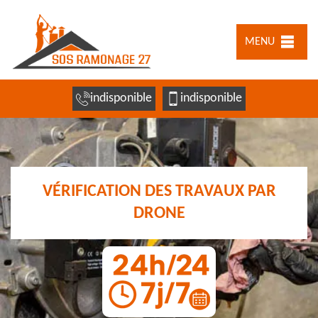
MENU
indisponible
indisponible
VÉRIFICATION DES TRAVAUX PAR
DRONE