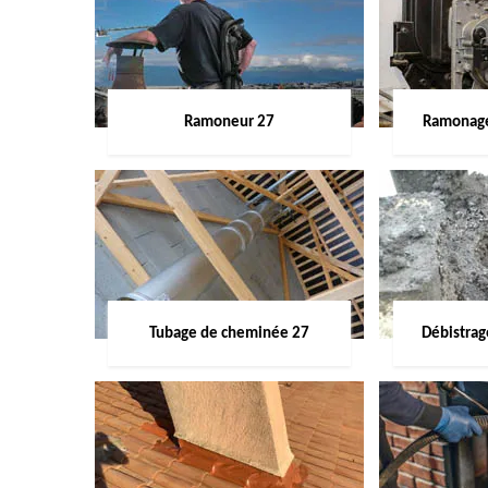
Ramoneur 27
Ramonage
Tubage de cheminée 27
Débistra