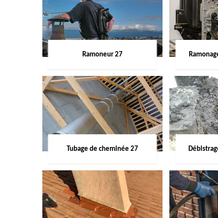
Ramoneur 27
Ramonage
Tubage de cheminée 27
Débistra