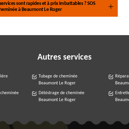
ervices sont rapides et à prix imbattables ? SOS
cheminée à Beaumont Le Roger
Autres services
ière
Tubage de cheminée
Répara
Beaumont Le Roger
Beaumo
 cheminée
Débistrage de cheminée
Entret
Beaumont Le Roger
Beaumo