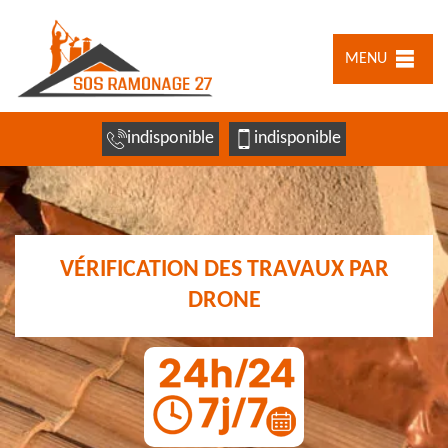
MENU
indisponible
indisponible
VÉRIFICATION DES TRAVAUX PAR
DRONE