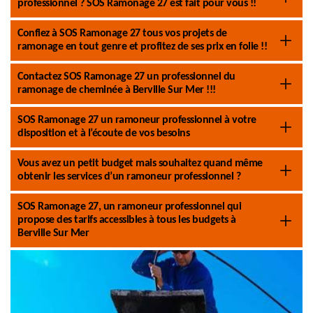
professionnel ? SOS Ramonage 27 est fait pour vous !!
Confiez à SOS Ramonage 27 tous vos projets de
ramonage en tout genre et profitez de ses prix en folie !!
Contactez SOS Ramonage 27 un professionnel du
ramonage de cheminée à Berville Sur Mer !!!
SOS Ramonage 27 un ramoneur professionnel à votre
disposition et à l’écoute de vos besoins
Vous avez un petit budget mais souhaitez quand même
obtenir les services d’un ramoneur professionnel ?
SOS Ramonage 27, un ramoneur professionnel qui
propose des tarifs accessibles à tous les budgets à
Berville Sur Mer