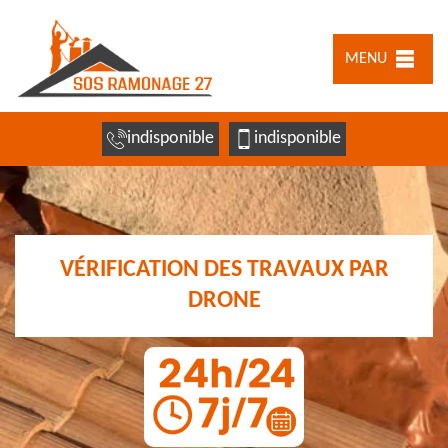
MENU
indisponible
indisponible
VÉRIFICATION DES TRAVAUX PAR
DRONE