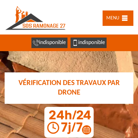
MENU
indisponible
indisponible
VÉRIFICATION DES TRAVAUX PAR
DRONE