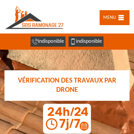
MENU
indisponible
indisponible
VÉRIFICATION DES TRAVAUX PAR
DRONE