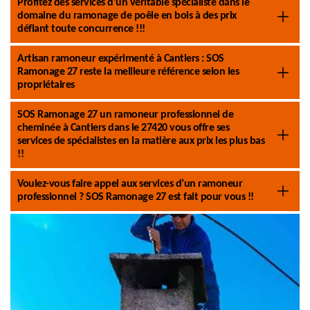
Profitez des services d’un véritable spécialiste dans le
domaine du ramonage de poêle en bois à des prix
défiant toute concurrence !!!
Artisan ramoneur expérimenté à Cantiers : SOS
Ramonage 27 reste la meilleure référence selon les
propriétaires
SOS Ramonage 27 un ramoneur professionnel de
cheminée à Cantiers dans le 27420 vous offre ses
services de spécialistes en la matière aux prix les plus bas
!!
Voulez-vous faire appel aux services d’un ramoneur
professionnel ? SOS Ramonage 27 est fait pour vous !!