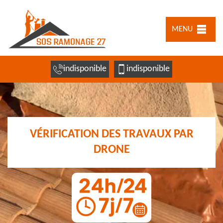
MENU
indisponible
indisponible
VÉRIFICATION DES TRAVAUX PAR
DRONE