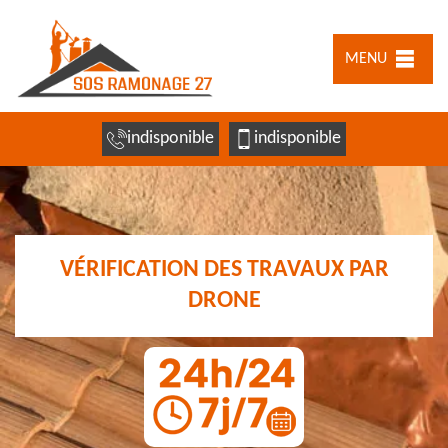
MENU
indisponible
indisponible
VÉRIFICATION DES TRAVAUX PAR
DRONE