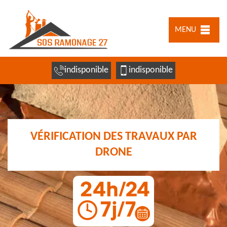
MENU
indisponible
indisponible
VÉRIFICATION DES TRAVAUX PAR
DRONE