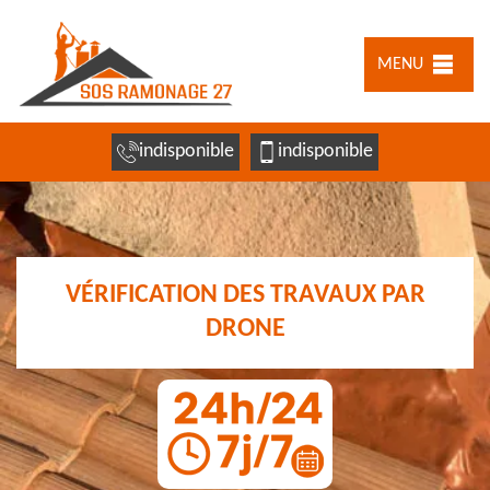
MENU
indisponible
indisponible
VÉRIFICATION DES TRAVAUX PAR
DRONE