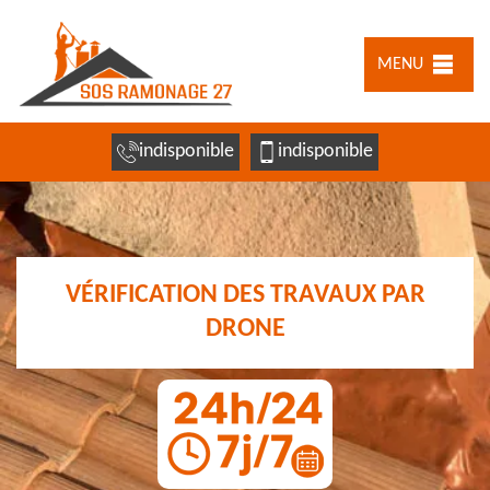
MENU
indisponible
indisponible
VÉRIFICATION DES TRAVAUX PAR
DRONE