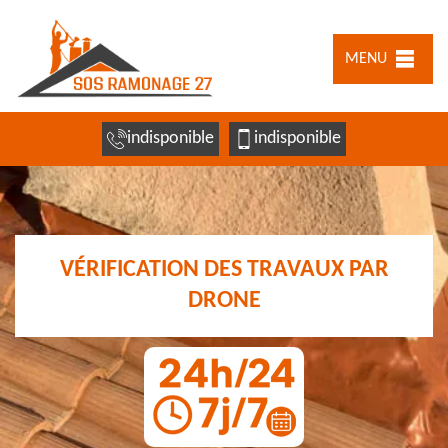
MENU
indisponible
indisponible
VÉRIFICATION DES TRAVAUX PAR
DRONE