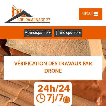
MENU
indisponible
indisponible
VÉRIFICATION DES TRAVAUX PAR
DRONE