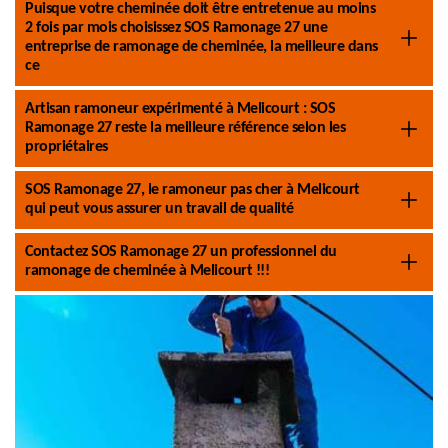
Puisque votre cheminée doit être entretenue au moins
2 fois par mois choisissez SOS Ramonage 27 une
entreprise de ramonage de cheminée, la meilleure dans
ce
Artisan ramoneur expérimenté à Melicourt : SOS
Ramonage 27 reste la meilleure référence selon les
propriétaires
SOS Ramonage 27, le ramoneur pas cher à Melicourt
qui peut vous assurer un travail de qualité
Contactez SOS Ramonage 27 un professionnel du
ramonage de cheminée à Melicourt !!!