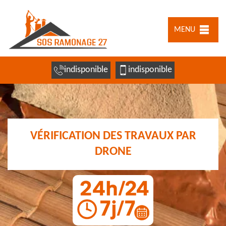
MENU
indisponible
indisponible
VÉRIFICATION DES TRAVAUX PAR
DRONE