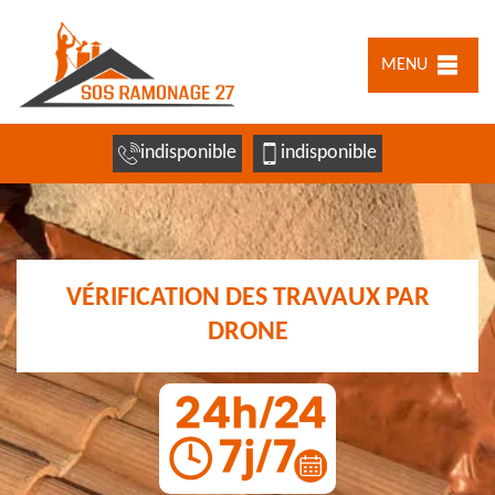
MENU
indisponible
indisponible
VÉRIFICATION DES TRAVAUX PAR
DRONE