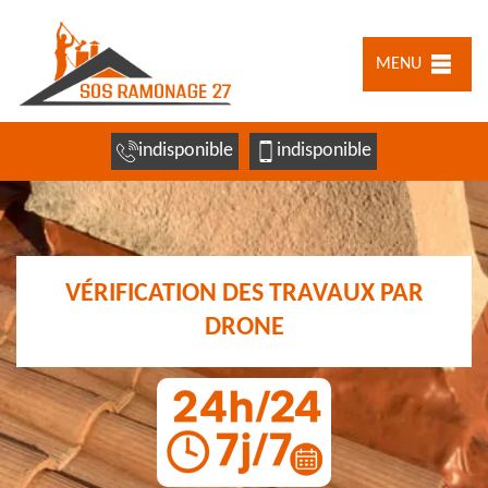
MENU
indisponible
indisponible
VÉRIFICATION DES TRAVAUX PAR
DRONE