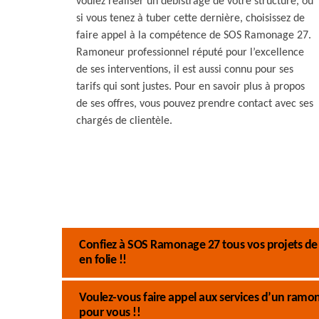
voulez réaliser un débistrage de votre structure, ou
si vous tenez à tuber cette dernière, choisissez de
faire appel à la compétence de SOS Ramonage 27.
Ramoneur professionnel réputé pour l’excellence
de ses interventions, il est aussi connu pour ses
tarifs qui sont justes. Pour en savoir plus à propos
de ses offres, vous pouvez prendre contact avec ses
chargés de clientèle.
Confiez à SOS Ramonage 27 tous vos projets de 
en folie !!
Voulez-vous faire appel aux services d’un ramo
pour vous !!