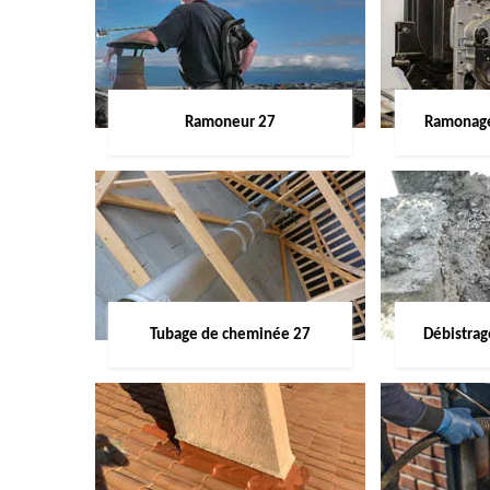
Ramoneur 27
Ramonage
Tubage de cheminée 27
Débistra