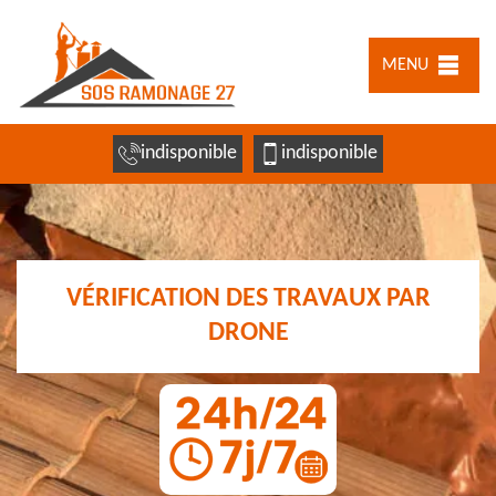
MENU
indisponible
indisponible
VÉRIFICATION DES TRAVAUX PAR
DRONE