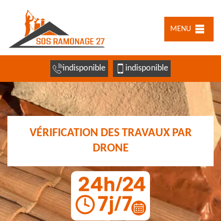
MENU
indisponible
indisponible
VÉRIFICATION DES TRAVAUX PAR
DRONE