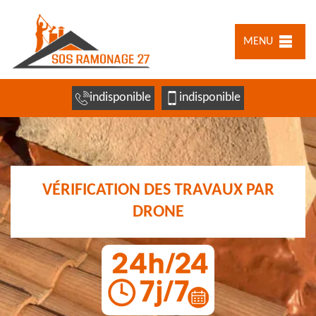
MENU
indisponible
indisponible
VÉRIFICATION DES TRAVAUX PAR
DRONE