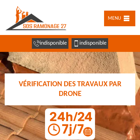
MENU
indisponible
indisponible
VÉRIFICATION DES TRAVAUX PAR
DRONE