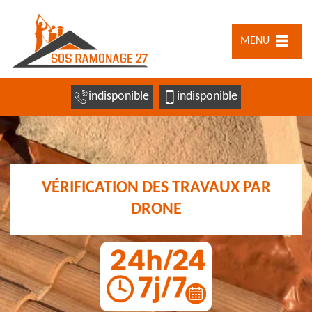
MENU
indisponible
indisponible
VÉRIFICATION DES TRAVAUX PAR
DRONE