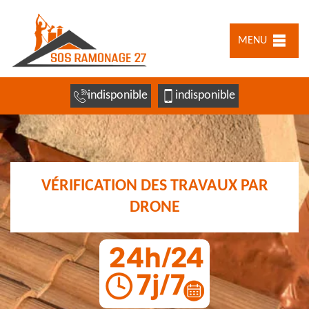
MENU
indisponible
indisponible
VÉRIFICATION DES TRAVAUX PAR
DRONE