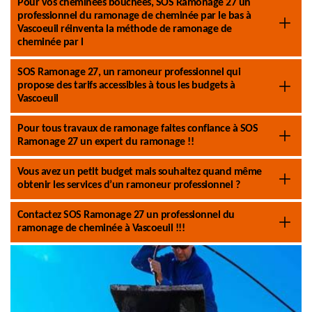
Pour vos cheminées bouchées, SOS Ramonage 27 un
professionnel du ramonage de cheminée par le bas à
Vascoeuil réinventa la méthode de ramonage de
cheminée par l
SOS Ramonage 27, un ramoneur professionnel qui
propose des tarifs accessibles à tous les budgets à
Vascoeuil
Pour tous travaux de ramonage faites confiance à SOS
Ramonage 27 un expert du ramonage !!
Vous avez un petit budget mais souhaitez quand même
obtenir les services d’un ramoneur professionnel ?
Contactez SOS Ramonage 27 un professionnel du
ramonage de cheminée à Vascoeuil !!!