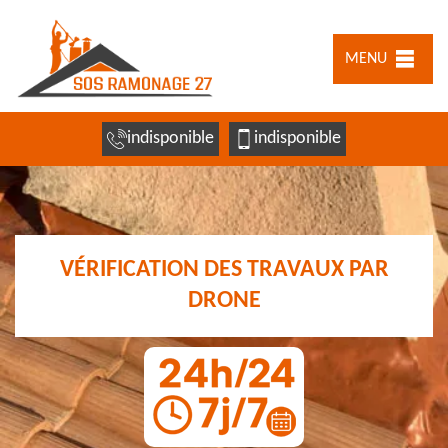
MENU
indisponible
indisponible
VÉRIFICATION DES TRAVAUX PAR
DRONE