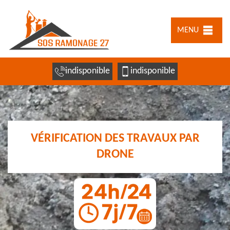
MENU
indisponible
indisponible
VÉRIFICATION DES TRAVAUX PAR
DRONE