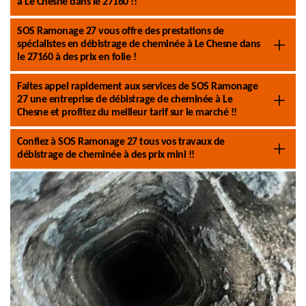
à Le Chesne dans le 27160 !!
SOS Ramonage 27 vous offre des prestations de
spécialistes en débistrage de cheminée à Le Chesne dans
le 27160 à des prix en folie !
Faites appel rapidement aux services de SOS Ramonage
27 une entreprise de débistrage de cheminée à Le
Chesne et profitez du meilleur tarif sur le marché !!
Confiez à SOS Ramonage 27 tous vos travaux de
débistrage de cheminée à des prix mini !!