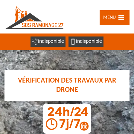
MENU
indisponible
indisponible
VÉRIFICATION DES TRAVAUX PAR
DRONE