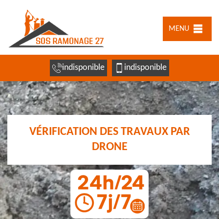
MENU
indisponible
indisponible
VÉRIFICATION DES TRAVAUX PAR
DRONE