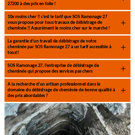
27200 à des prix en folie !
10x moins cher !! c’est le tarif que SOS Ramonage 27
vous propose pour tous travaux de débistrage de
cheminée !! Assurément le moins cher sur le marché !
La garantie d’un travail de débistrage de votre
cheminée par SOS Ramonage 27 à un tarif accessible à
tous!!
SOS Ramonage 27, l’entreprise de débistrage de
cheminée qui propose des services pas chers
A la recherche d’un artisan professionnel dans le
domaine du débistrage de cheminée de bonne qualité à
des prix abordables ?