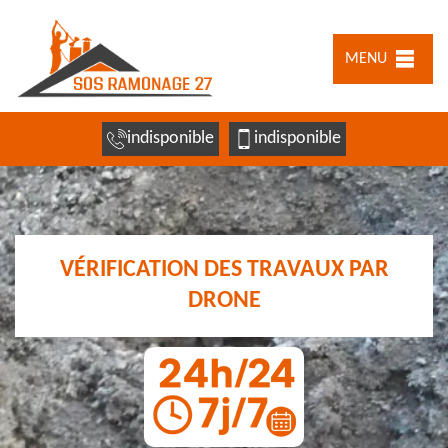
MENU
indisponible
indisponible
VÉRIFICATION DES TRAVAUX PAR
DRONE