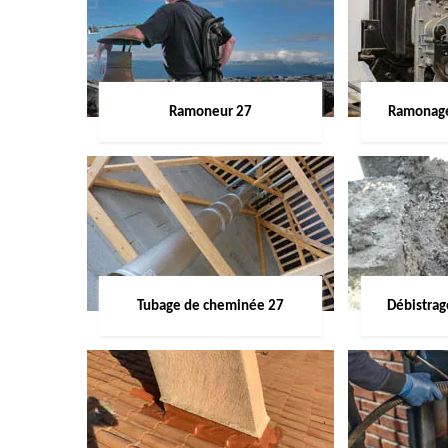
Ramoneur 27
Ramonage
Tubage de cheminée 27
Débistra