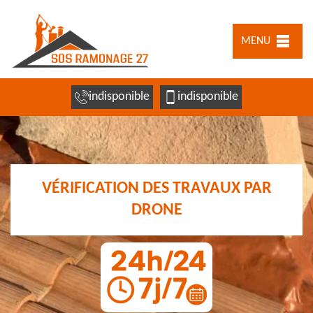
MENU
indisponible
indisponible
VÉRIFICATION DES TRAVAUX PAR
DRONE