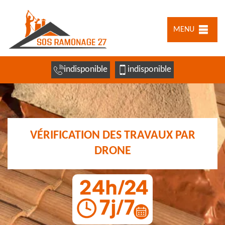
MENU
indisponible
indisponible
VÉRIFICATION DES TRAVAUX PAR
DRONE