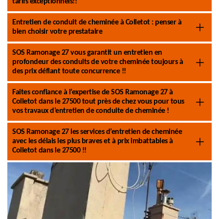
tarifs exceptionnels!!
Entretien de conduit de cheminée à Colletot : penser à
bien choisir votre prestataire
SOS Ramonage 27 vous garantit un entretien en
profondeur des conduits de votre cheminée toujours à
des prix défiant toute concurrence !!
Faites confiance à l’expertise de SOS Ramonage 27 à
Colletot dans le 27500 tout près de chez vous pour tous
vos travaux d’entretien de conduite de cheminée !
SOS Ramonage 27 les services d’entretien de cheminée
avec les délais les plus braves et à prix imbattables à
Colletot dans le 27500 !!