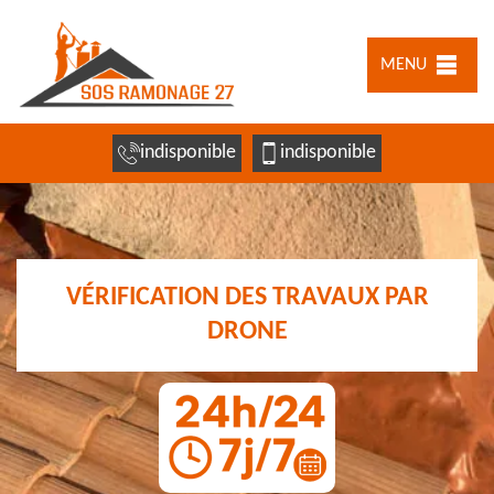
MENU
indisponible
indisponible
VÉRIFICATION DES TRAVAUX PAR
DRONE