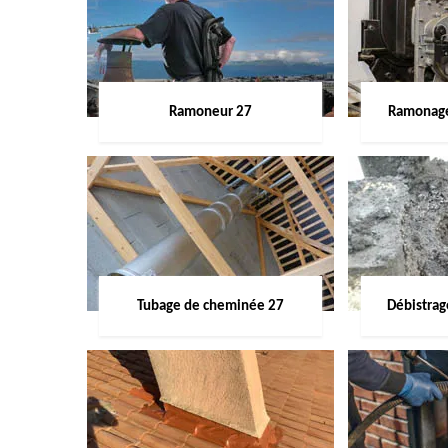
Ramoneur 27
Ramonage
Tubage de cheminée 27
Débistra