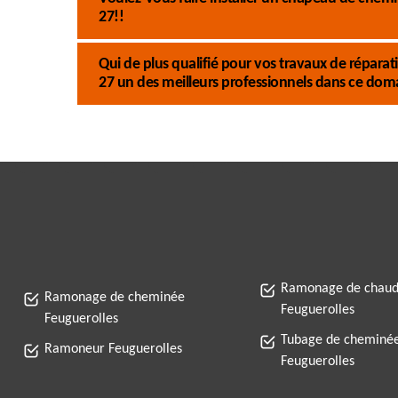
27!!
Qui de plus qualifié pour vos travaux de répa
27 un des meilleurs professionnels dans ce dom
Ramonage de chaud
Ramonage de cheminée
Feuguerolles
Feuguerolles
Tubage de cheminé
Ramoneur Feuguerolles
Feuguerolles