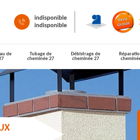
indisponible
indisponible
au de
Tubage de
Débistrage de
Réparatio
27
cheminée 27
cheminée 27
cheminé
AUX