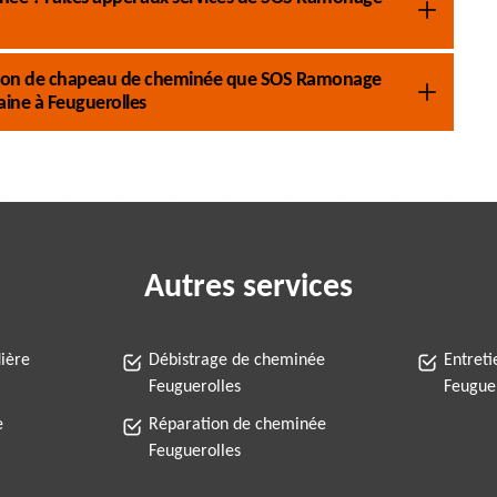
ration de chapeau de cheminée que SOS Ramonage
aine à Feuguerolles
Autres services
ière
Débistrage de cheminée
Entret
Feuguerolles
Feugue
e
Réparation de cheminée
Feuguerolles