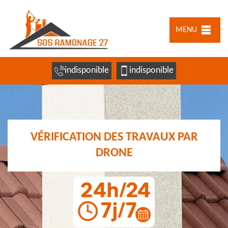
MENU
indisponible
indisponible
VÉRIFICATION DES TRAVAUX PAR
DRONE