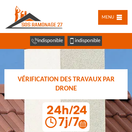
MENU
indisponible
indisponible
VÉRIFICATION DES TRAVAUX PAR
DRONE