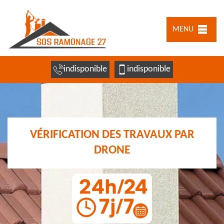
MENU
indisponible
indisponible
VÉRIFICATION DES TRAVAUX PAR
DRONE