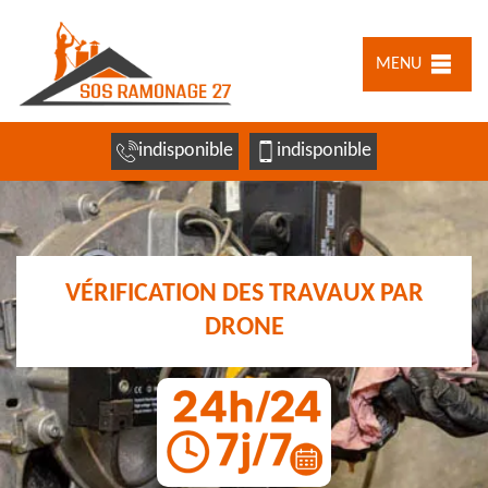
MENU
indisponible
indisponible
VÉRIFICATION DES TRAVAUX PAR
DRONE