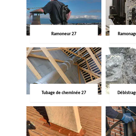
Ramoneur 27
Ramonage
Tubage de cheminée 27
Débistra