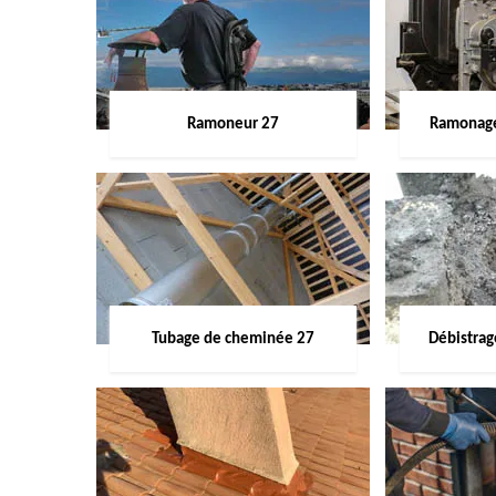
Ramoneur 27
Ramonage
Tubage de cheminée 27
Débistra