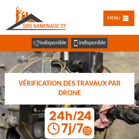
MENU
indisponible
indisponible
VÉRIFICATION DES TRAVAUX PAR
DRONE