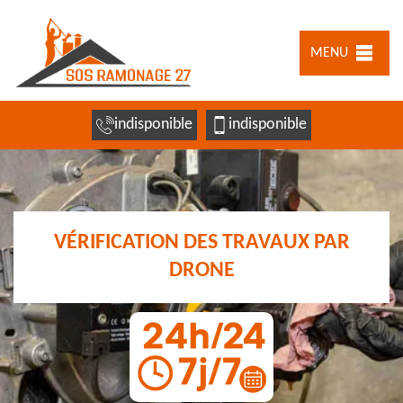
MENU
indisponible
indisponible
VÉRIFICATION DES TRAVAUX PAR
DRONE