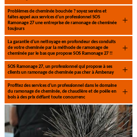
Problèmes de cheminée bouchée ? soyez sereins et
faites appel aux services d’un professionnel SOS
Ramonage 27 une entreprise de ramonage de cheminée
toujours
La garantie d’un nettoyage en profondeur des conduits
de votre cheminée par la méthode de ramonage de
cheminée par le bas que propose SOS Ramonage 27 !!
SOS Ramonage 27, un professionnel qui propose à ses
clients un ramonage de cheminée pas cher à Ambenay
Profitez des services d’un professionnel dans le domaine
du ramonage de cheminée, de chaudière et de poêle en
bois à des prix défiant toute concurrenc