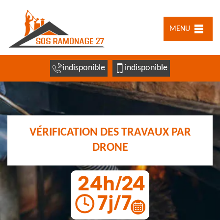
MENU
indisponible
indisponible
VÉRIFICATION DES TRAVAUX PAR
DRONE