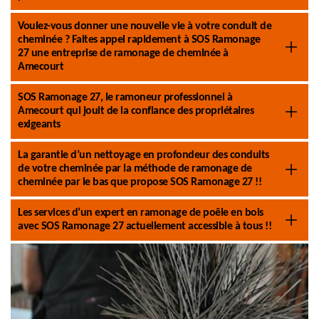
Voulez-vous donner une nouvelle vie à votre conduit de
cheminée ? Faites appel rapidement à SOS Ramonage
27 une entreprise de ramonage de cheminée à
Amecourt
SOS Ramonage 27, le ramoneur professionnel à
Amecourt qui jouit de la confiance des propriétaires
exigeants
La garantie d’un nettoyage en profondeur des conduits
de votre cheminée par la méthode de ramonage de
cheminée par le bas que propose SOS Ramonage 27 !!
Les services d’un expert en ramonage de poêle en bois
avec SOS Ramonage 27 actuellement accessible à tous !!