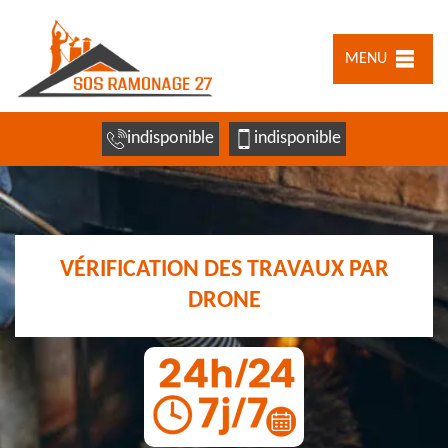
MENU
indisponible
indisponible
VÉRIFICATION DES TRAVAUX PAR
DRONE