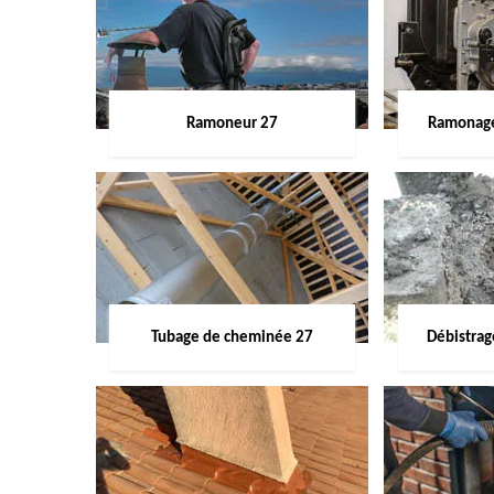
Ramoneur 27
Ramonage
Tubage de cheminée 27
Débistra