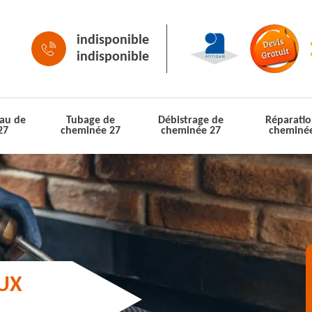
indisponible
indisponible
au de
Tubage de
Débistrage de
Réparatio
27
cheminée 27
cheminée 27
cheminé
AUX