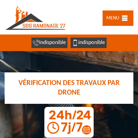
MENU
indisponible
indisponible
VÉRIFICATION DES TRAVAUX PAR
DRONE