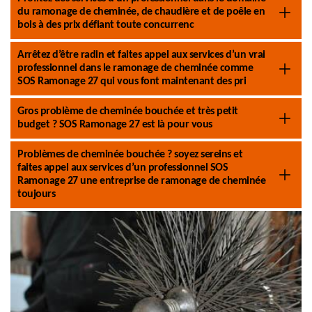
du ramonage de cheminée, de chaudière et de poêle en
bois à des prix défiant toute concurrenc
Arrêtez d’être radin et faites appel aux services d’un vrai
professionnel dans le ramonage de cheminée comme
SOS Ramonage 27 qui vous font maintenant des pri
Gros problème de cheminée bouchée et très petit
budget ? SOS Ramonage 27 est là pour vous
Problèmes de cheminée bouchée ? soyez sereins et
faites appel aux services d’un professionnel SOS
Ramonage 27 une entreprise de ramonage de cheminée
toujours