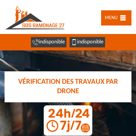
MENU
indisponible
indisponible
VÉRIFICATION DES TRAVAUX PAR
DRONE