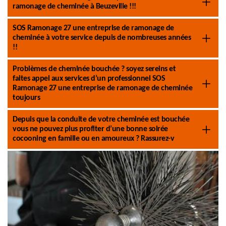
ramonage de cheminée à Beuzeville !!!
SOS Ramonage 27 une entreprise de ramonage de
cheminée à votre service depuis de nombreuses années
!!
Problèmes de cheminée bouchée ? soyez sereins et
faites appel aux services d’un professionnel SOS
Ramonage 27 une entreprise de ramonage de cheminée
toujours
Depuis que la conduite de votre cheminée est bouchée
vous ne pouvez plus profiter d’une bonne soirée
cocooning en famille ou en amoureux ? Rassurez-v