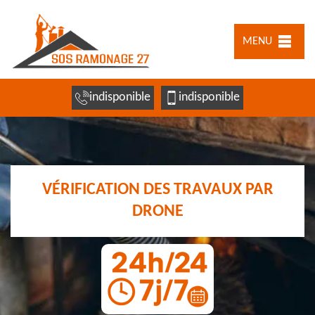
MENU
indisponible
indisponible
VÉRIFICATION DES TRAVAUX PAR
DRONE